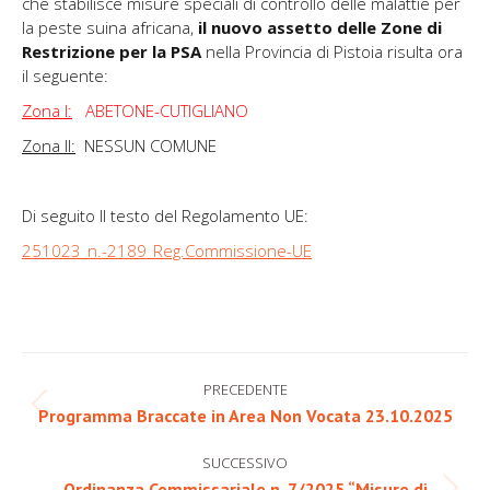
che stabilisce misure speciali di controllo delle malattie per
la peste suina africana,
il nuovo assetto delle Zone di
Restrizione per la PSA
nella Provincia di Pistoia risulta ora
il seguente:
Zona I:
ABETONE-CUTIGLIANO
Zona II:
NESSUN COMUNE
Di seguito Il testo del Regolamento UE:
251023_n.-2189_Reg.Commissione-UE
Naviga
PRECEDENTE
tra
Post
Programma Braccate in Area Non Vocata 23.10.2025
precedente:
i
SUCCESSIVO
Ordinanza Commissariale n. 7/2025 “Misure di