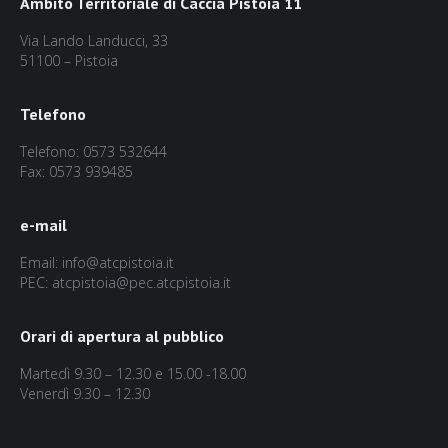
Ambito Territoriale di Caccia Pistoia 11
Via Lando Landucci, 33
51100 – Pistoia
Telefono
Telefono: 0573 532644
Fax: 0573 939485
e-mail
Email: info@atcpistoia.it
PEC: atcpistoia@pec.atcpistoia.it
Orari di apertura al pubblico
Martedì 9.30 – 12.30 e 15.00 -18.00
Venerdì 9.30 – 12.30