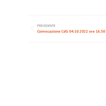
Naviga
PRECEDENTE
tra
Post
Convocazione CdG 04.10.2022 ore 16.30
i
precedente:
post