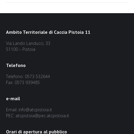
Ambito Territoriale di Caccia Pistoia 11
Via Lando Landucci, 33
51100 – Pistoia
Telefono
Telefono: 0573 532644
Fax: 0573 939485
e-mail
Email: info@atcpistoia.it
PEC: atcpistoia@pec.atcpistoia.it
Orari di apertura al pubblico