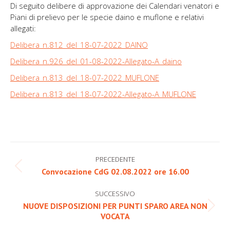
Di seguito delibere di approvazione dei Calendari venatori e
Piani di prelievo per le specie daino e muflone e relativi
allegati:
Delibera_n.812_del_18-07-2022_DAINO
Delibera_n.926_del_01-08-2022-Allegato-A_daino
Delibera_n.813_del_18-07-2022_MUFLONE
Delibera_n.813_del_18-07-2022-Allegato-A_MUFLONE
Naviga
PRECEDENTE
tra
Post
Convocazione CdG 02.08.2022 ore 16.00
precedente:
i
SUCCESSIVO
post
NUOVE DISPOSIZIONI PER PUNTI SPARO AREA NON
Prossimo
VOCATA
post: