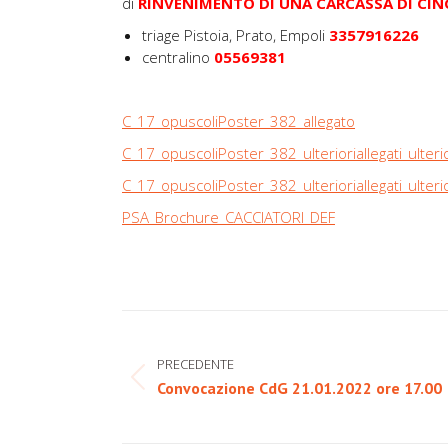
di
RINVENIMENTO DI UNA CARCASSA DI CIN
triage Pistoia, Prato, Empoli
3357916226
centralino
05569381
C_17_opuscoliPoster_382_allegato
C_17_opuscoliPoster_382_ulterioriallegati_ulteri
C_17_opuscoliPoster_382_ulterioriallegati_ulteri
PSA_Brochure_CACCIATORI_DEF
Naviga
tra
PRECEDENTE
Post
Convocazione CdG 21.01.2022 ore 17.00
i
precedente:
post