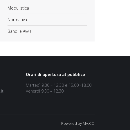
Modulistica
Normativa
Bandi e Avvisi
Orari di apertura al pubblico
Martedì 9.30 – 12.30 e 15.00 -18.00
it
Venerdì 9.30 – 12.30
Powered by MA.CO