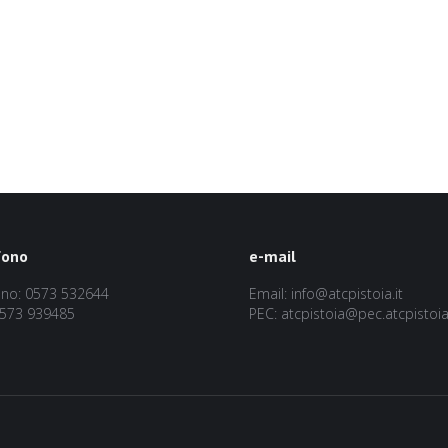
fono
e-mail
ono: 0573 532644
Email: info@atcpistoia.it
0573 939485
PEC: atcpistoia@pec.atcpistoia.