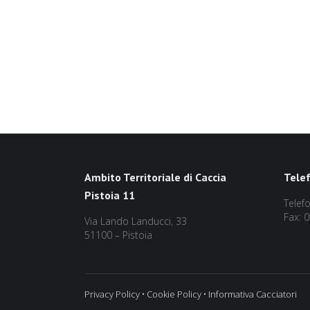
Ambito Territoriale di Caccia
Tele
Pistoia 11
Telef
Fax: 
Via Lando Landucci, 33
51100 – Pistoia
Privacy Policy
•
Cookie Policy
•
Informativa Cacciatori