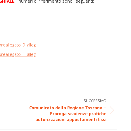
GHIALE
, i numeri di riferimento sono i seguenti:
oreallegato_0_alleg
oreallegato_1_alleg
SUCCESSIVO
Comunicato della Regione Toscana –
Prossimo
Proroga scadenze pratiche
autorizzazioni appostamenti fissi
post: