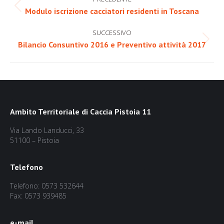
tra
Post
Modulo iscrizione cacciatori residenti in Toscana
precedente:
i
SUCCESSIVO
post
Prossimo
Bilancio Consuntivo 2016 e Preventivo attività 2017
post:
Ambito Territoriale di Caccia Pistoia 11
Via Lando Landucci, 33
51100 – Pistoia
Telefono
Telefono: 0573 532644
Fax: 0573 939485
e-mail