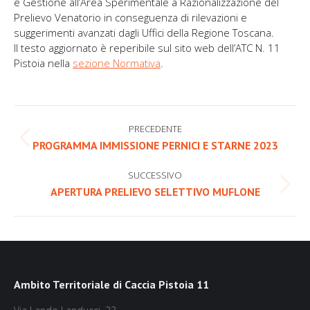
e Gestione all’Area Sperimentale a Razionalizzazione del
Prelievo Venatorio in conseguenza di rilevazioni e
suggerimenti avanzati dagli Uffici della Regione Toscana.
Il testo aggiornato è reperibile sul sito web dell’ATC N. 11
Pistoia nella
sezione Normativa
.
Naviga
PRECEDENTE
tra
Post
PROGRAMMA IMMISSIONE PERNICI E STARNE 2023
precedente:
i
SUCCESSIVO
post
Prossimo
APERTURA PRELIEVO SELETTIVO MUFLONE
post:
Ambito Territoriale di Caccia Pistoia 11