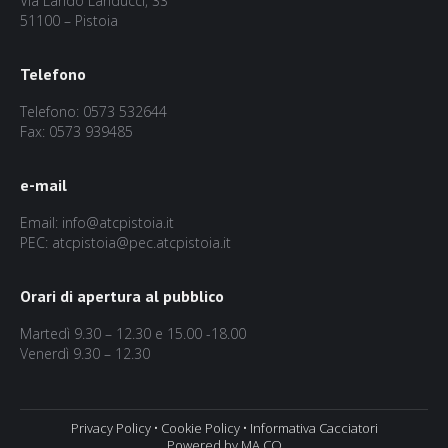
Via Lando Landucci, 33
51100 – Pistoia
Telefono
Telefono: 0573 532644
Fax: 0573 939485
e-mail
Email: info@atcpistoia.it
PEC: atcpistoia@pec.atcpistoia.it
Orari di apertura al pubblico
Martedì 9.30 – 12.30 e 15.00 -18.00
Venerdì 9.30 – 12.30
Privacy Policy
•
Cookie Policy
•
Informativa Cacciatori
Powered by MA.CO