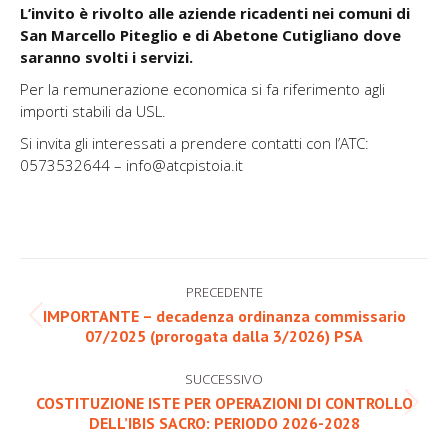
L’invito è rivolto alle aziende ricadenti nei comuni di
San Marcello Piteglio e di Abetone Cutigliano dove
saranno svolti i servizi.
Per la remunerazione economica si fa riferimento agli
importi stabili da USL.
Si invita gli interessati a prendere contatti con l’ATC:
0573532644 – info@atcpistoia.it
Naviga
PRECEDENTE
tra
IMPORTANTE – decadenza ordinanza commissario
Post
07/2025 (prorogata dalla 3/2026) PSA
i
precedente:
post
SUCCESSIVO
COSTITUZIONE ISTE PER OPERAZIONI DI CONTROLLO
Prossimo
DELL’IBIS SACRO: PERIODO 2026-2028
post: