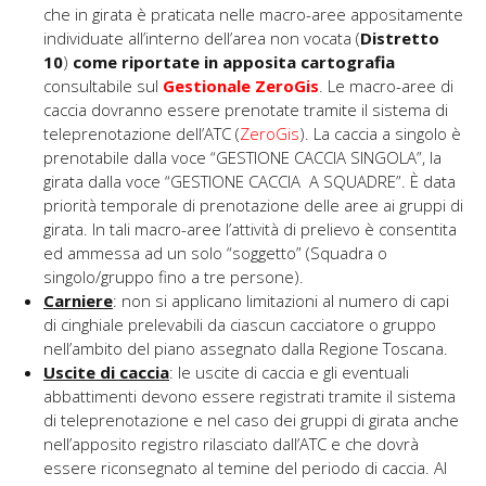
che in girata è praticata nelle macro-aree appositamente
individuate all’interno dell’area non vocata (
Distretto
10
)
come riportate in apposita cartografia
consultabile sul
Gestionale ZeroGis
. Le macro-aree di
caccia dovranno essere prenotate tramite il sistema di
teleprenotazione dell’ATC (
ZeroGis
). La caccia a singolo è
prenotabile dalla voce “GESTIONE CACCIA SINGOLA”, la
girata dalla voce “GESTIONE CACCIA A SQUADRE”. È data
priorità temporale di prenotazione delle aree ai gruppi di
girata. In tali macro-aree l’attività di prelievo è consentita
ed ammessa ad un solo “soggetto” (Squadra o
singolo/gruppo fino a tre persone).
Carniere
: non si applicano limitazioni al numero di capi
di cinghiale prelevabili da ciascun cacciatore o gruppo
nell’ambito del piano assegnato dalla Regione Toscana.
Uscite di caccia
: le uscite di caccia e gli eventuali
abbattimenti devono essere registrati tramite il sistema
di teleprenotazione e nel caso dei gruppi di girata anche
nell’apposito registro rilasciato dall’ATC e che dovrà
essere riconsegnato al temine del periodo di caccia. Al