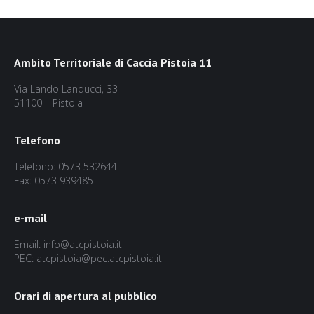
Ambito Territoriale di Caccia Pistoia 11
Via Lando Landucci, 33
51100 – Pistoia
Telefono
Telefono: 0573 532644
Fax: 0573 939485
e-mail
Email: info@atcpistoia.it
PEC: atcpistoia@pec.atcpistoia.it
Orari di apertura al pubblico