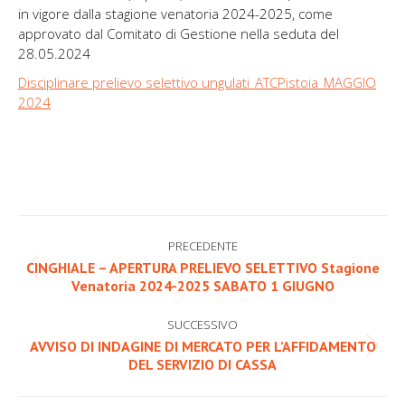
in vigore dalla stagione venatoria 2024-2025, come
approvato dal Comitato di Gestione nella seduta del
28.05.2024
Disciplinare prelievo selettivo ungulati_ATCPistoia_MAGGIO
2024
Naviga
PRECEDENTE
tra
CINGHIALE – APERTURA PRELIEVO SELETTIVO Stagione
Post
Venatoria 2024-2025 SABATO 1 GIUGNO
i
precedente:
post
SUCCESSIVO
AVVISO DI INDAGINE DI MERCATO PER L’AFFIDAMENTO
Prossimo
DEL SERVIZIO DI CASSA
post: