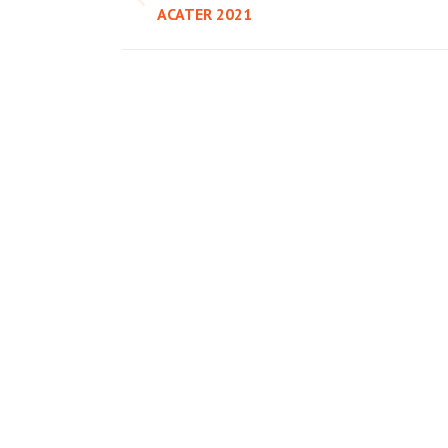
Post
ACATER 2021
i
precedente:
post