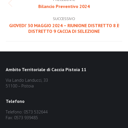
tra
Post
Bilancio Preventivo 2024
precedente:
i
SUCCESSIVO
post
GIOVEDI’ 30 MAGGIO 2024 – RIUNIONE DISTRETTO 8 E
Prossimo
DISTRETTO 9 CACCIA DI SELEZIONE
post:
Ambito Territoriale di Caccia Pistoia 11
Via Lando Landucci, 33
51100 – Pistoia
Telefono
Telefono: 0573 532644
Fax: 0573 939485