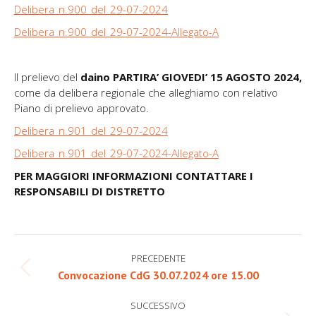
Delibera_n.900_del_29-07-2024
Delibera_n.900_del_29-07-2024-Allegato-A
Il prelievo del
daino
PARTIRA’ GIOVEDI’ 15 AGOSTO 2024,
come da delibera regionale che alleghiamo con relativo
Piano di prelievo approvato.
Delibera_n.901_del_29-07-2024
Delibera_n.901_del_29-07-2024-Allegato-A
PER MAGGIORI INFORMAZIONI CONTATTARE I
RESPONSABILI DI DISTRETTO
Naviga
PRECEDENTE
tra
Post
Convocazione CdG 30.07.2024 ore 15.00
precedente:
i
SUCCESSIVO