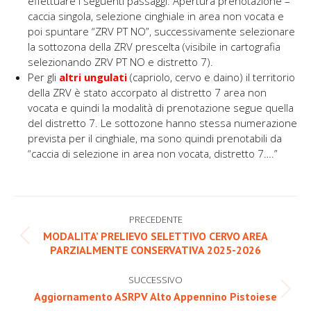
effettuare i seguenti passaggi: Apertura prenotazione –
caccia singola, selezione cinghiale in area non vocata e
poi spuntare “ZRV PT NO”, successivamente selezionare
la sottozona della ZRV prescelta (visibile in cartografia
selezionando ZRV PT NO e distretto 7).
Per gli
altri ungulati
(capriolo, cervo e daino) il territorio
della ZRV è stato accorpato al distretto 7 area non
vocata e quindi la modalità di prenotazione segue quella
del distretto 7. Le sottozone hanno stessa numerazione
prevista per il cinghiale, ma sono quindi prenotabili da
“caccia di selezione in area non vocata, distretto 7….”
Naviga
PRECEDENTE
tra
MODALITA’ PRELIEVO SELETTIVO CERVO AREA
Post
PARZIALMENTE CONSERVATIVA 2025-2026
i
precedente:
post
SUCCESSIVO
Prossimo
Aggiornamento ASRPV Alto Appennino Pistoiese