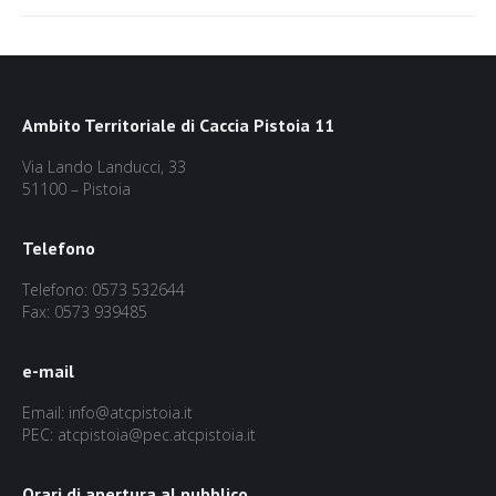
post:
Ambito Territoriale di Caccia Pistoia 11
Via Lando Landucci, 33
51100 – Pistoia
Telefono
Telefono: 0573 532644
Fax: 0573 939485
e-mail
Email: info@atcpistoia.it
PEC: atcpistoia@pec.atcpistoia.it
Orari di apertura al pubblico