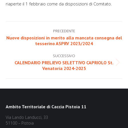
riaperte il 1 febbraio come da disposizioni di Comitato.
Naviga
PRECEDENTE
tra
Nuove disposizioni in merito alla mancata consegna del
Post
tesserino ASPRV 2023/2024
i
precedente:
post
SUCCESSIVO
CALENDARIO PRELIEVO SELETTIVO CAPRIOLO St.
Prossimo
Venatoria 2024-2025
post:
Ambito Territoriale di Caccia Pistoia 11
Via Lando Landucci, 33
51100 – Pistoia