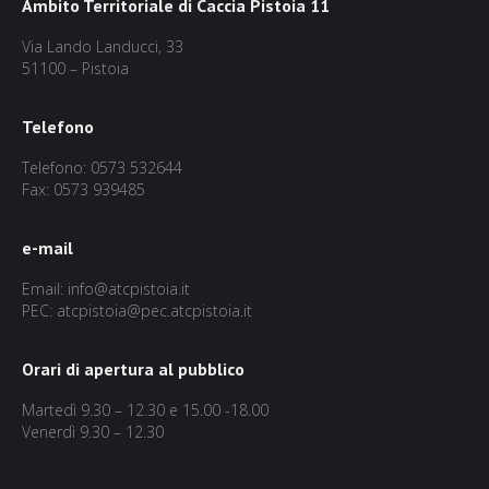
Ambito Territoriale di Caccia Pistoia 11
Via Lando Landucci, 33
51100 – Pistoia
Telefono
Telefono: 0573 532644
Fax: 0573 939485
e-mail
Email: info@atcpistoia.it
PEC: atcpistoia@pec.atcpistoia.it
Orari di apertura al pubblico
Martedì 9.30 – 12.30 e 15.00 -18.00
Venerdì 9.30 – 12.30