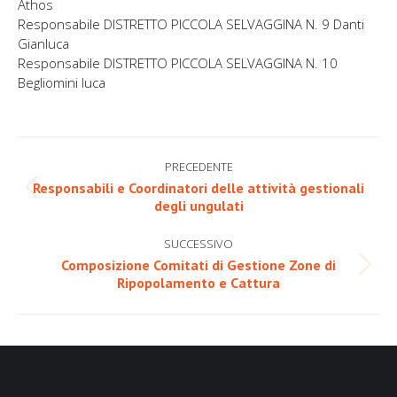
Athos
Responsabile DISTRETTO PICCOLA SELVAGGINA N. 9 Danti
Gianluca
Responsabile DISTRETTO PICCOLA SELVAGGINA N. 10
Begliomini luca
Naviga
PRECEDENTE
tra
Responsabili e Coordinatori delle attività gestionali
Post
degli ungulati
i
precedente:
post
SUCCESSIVO
Composizione Comitati di Gestione Zone di
Prossimo
Ripopolamento e Cattura
post: