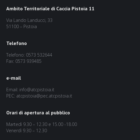
Ambito Territoriale di Caccia Pistoia 11
Via Lando Landucci, 33
51100 – Pistoia
Telefono
Telefono: 0573 532644
Fax: 0573 939485
e-mail
Email: info@atcpistoia.it
PEC: atcpistoia@pec.atcpistoia.it
Orari di apertura al pubblico
Martedì 9.30 – 12.30 e 15.00 -18.00
Venerdì 9.30 – 12.30