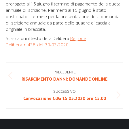
prorogato al 15 giugno il termine di pagamento della quota
annuale di iscrizione. Parimenti al 15 giugno è stato
posticipato il termine per la presentazione della domanda
di iscrizione annuale da parte delle quadre di caccia al
cinghiale in braccata.
Scarica qui il testo della Delibera
Regione
Delibera_n.438_del_30-03-2020
Naviga
PRECEDENTE
tra
Post
RISARCIMENTO DANNI: DOMANDE ONLINE
precedente:
i
SUCCESSIVO
post
Prossimo
Convocazione CdG 15.05.2020 ore 15.00
post: