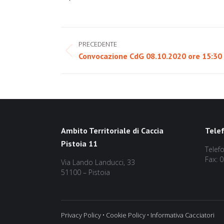
Naviga
PRECEDENTE
tra
Post
Convocazione CdG 08.10.2020 ore 15:30
precedente:
i
post
Ambito Territoriale di Caccia
Tele
Pistoia 11
Telef
Fax: 
Via Lando Landucci, 33
51100 – Pistoia
Privacy Policy
•
Cookie Policy
•
Informativa Cacciatori