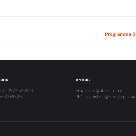
Prossimo
Programma Br
post:
fono
e-mail
ono: 0573 532644
Email: info@atcpistoia.it
0573 939485
PEC: atcpistoia@pec.atcpistoia.