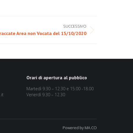
SUCCESSIVO
accate Area non Vocata del 15/10/2020
Orari di apertura al pubblico
Martedì 9.30 – 12.30 e 15.00 -18.00
it
Venerdì 9.30 – 12.30
Powered by MA.CO