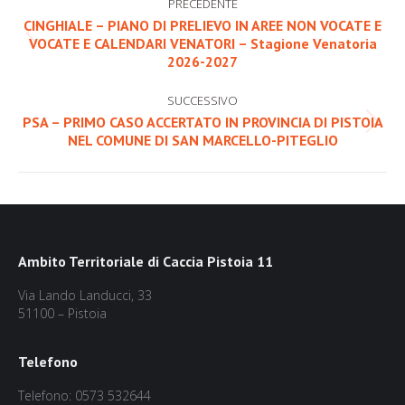
PRECEDENTE
tra
CINGHIALE – PIANO DI PRELIEVO IN AREE NON VOCATE E
Post
VOCATE E CALENDARI VENATORI – Stagione Venatoria
i
2026-2027
precedente:
post
SUCCESSIVO
PSA – PRIMO CASO ACCERTATO IN PROVINCIA DI PISTOIA
Prossimo
NEL COMUNE DI SAN MARCELLO-PITEGLIO
post:
Ambito Territoriale di Caccia Pistoia 11
Via Lando Landucci, 33
51100 – Pistoia
Telefono
Telefono: 0573 532644