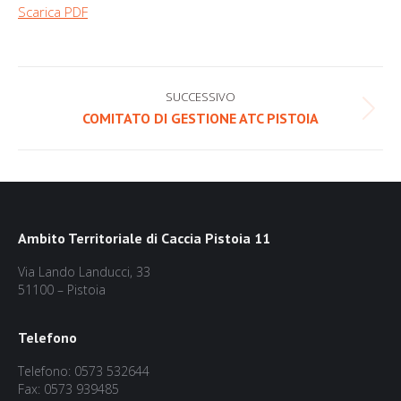
Scarica PDF
Naviga
SUCCESSIVO
tra
Prossimo
COMITATO DI GESTIONE ATC PISTOIA
post:
i
post
Ambito Territoriale di Caccia Pistoia 11
Via Lando Landucci, 33
51100 – Pistoia
Telefono
Telefono: 0573 532644
Fax: 0573 939485