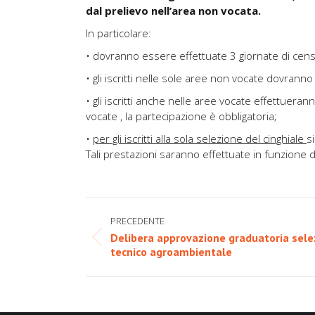
dal prelievo nell’area non vocata.
In particolare:
• dovranno essere effettuate 3 giornate di cen
• gli iscritti nelle sole aree non vocate dovranno 
• gli iscritti anche nelle aree vocate effettuer
vocate , la partecipazione è obbligatoria;
•
per gli iscritti alla sola selezione del cinghiale
s
Tali prestazioni saranno effettuate in funzione 
Naviga
PRECEDENTE
tra
Delibera approvazione graduatoria selez
Post
tecnico agroambientale
i
precedente:
post