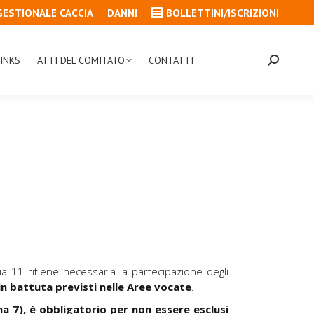
GESTIONALE CACCIA
DANNI
BOLLETTINI/ISCRIZIONI
INKS
ATTI DEL COMITATO
CONTATTI
Cerca:
toia 11 ritiene necessaria la partecipazione degli
 in battuta previsti nelle Aree vocate
.
a 7), è obbligatorio per non essere esclusi