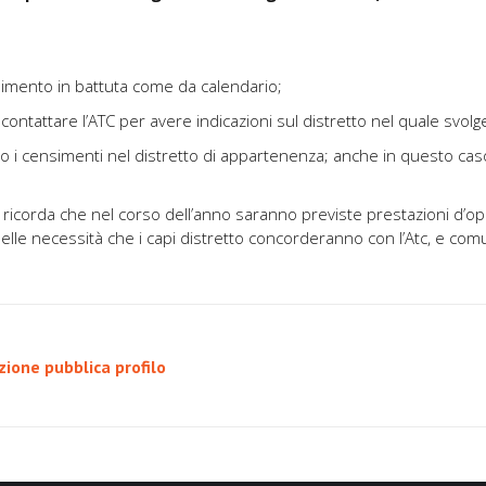
simento in battuta come da calendario;
contattare l’ATC per avere indicazioni sul distretto nel quale svolger
anno i censimenti nel distretto di appartenenza; anche in questo ca
i ricorda che nel corso dell’anno saranno previste prestazioni d’op
delle necessità che i capi distretto concorderanno con l’Atc, e com
ione pubblica profilo
Prossimo
post: