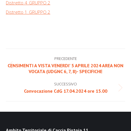
Distretto 4_GRUPPO 2
Distretto 1_GRUPPO 2
Naviga
PRECEDENTE
tra
CENSIMENTI A VISTA VENERDI’ 5 APRILE 2024 AREA NON
Post
VOCATA (UDGNC 6, 7, 8)- SPECIFICHE
i
precedente:
post
SUCCESSIVO
Prossimo
Convocazione CdG 17.04.2024 ore 15.00
post:
Ambito Territoriale di Caccia Pistoia 11