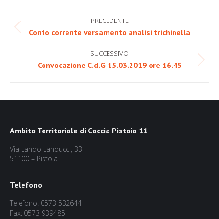
Naviga
PRECEDENTE
tra
Post
Conto corrente versamento analisi trichinella
precedente:
i
SUCCESSIVO
post
Prossimo
Convocazione C.d.G 15.03.2019 ore 16.45
post:
Ambito Territoriale di Caccia Pistoia 11
Via Lando Landucci, 33
51100 – Pistoia
Telefono
Telefono: 0573 532644
Fax: 0573 939485