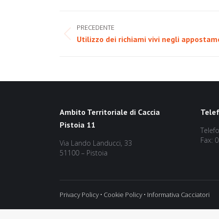
Naviga
PRECEDENTE
tra
Post
Utilizzo dei richiami vivi negli appostam
precedente:
i
post
Ambito Territoriale di Caccia
Tele
Pistoia 11
Telef
Fax: 
Via Lando Landucci, 33
51100 – Pistoia
Privacy Policy
•
Cookie Policy
•
Informativa Cacciatori