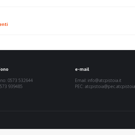
Prossimo
enti
post:
fono
e-mail
ono: 0573 532644
Email: info@atcpistoia.it
0573 939485
PEC: atcpistoia@pec.atcpistoia.